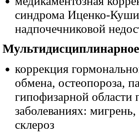
медикаментозная корре
синдрома Иценко-Куши
надпочечниковой недос
Мультидисциплинарное
коррекция гормональног
обмена, остеопороза, п
гипофизарной области
заболеваниях: мигрень,
склероз